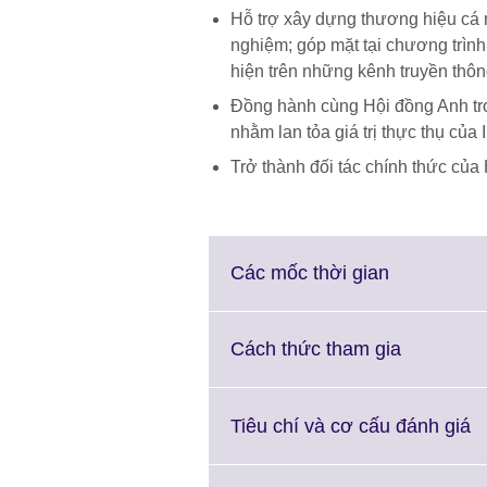
Hỗ trợ xây dựng thương hiệu cá 
nghiệm; góp mặt tại chương trình
hiện trên những kênh truyền th
Đồng hành cùng Hội đồng Anh tro
nhằm lan tỏa giá trị thực thụ củ
Trở thành đối tác chính thức của
Click
Các mốc thời gian
to
expand.
More
Click
Cách thức tham gia
information
to
available.
expand.
More
Cl
Tiêu chí và cơ cấu đánh giá
informati
to
available.
e