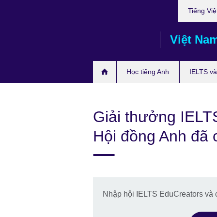
Choose
Skip
Tiếng Việ
your
to
language
main
Việt Na
content
Học tiếng Anh
IELTS và 
Giải thưởng IELT
Hội đồng Anh đã 
Nhập hội IELTS EduCreators và ch