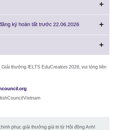
ore
nformation
ailable.
Click
đăng ký hoàn tất trước 22.06.2026
to
expand.
More
information
available.
 Giải thưởng IELTS EduCreators 2026, vui lòng liên
on
hcouncil.org
ritishCouncilVietnam
inh phục giải thưởng giá trị từ Hội đồng Anh!