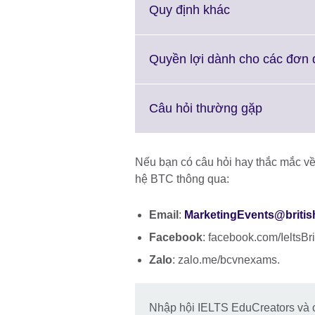
M
Click
Quy định khác
i
to
av
expand.
More
Quyền lợi dành cho các đơn 
information
available.
Click
Câu hỏi thường gặp
to
expand.
More
Nếu bạn có câu hỏi hay thắc mắc về
informati
hệ BTC thông qua:
available.
Email
:
MarketingEvents@britis
Facebook
: facebook.com/IeltsB
Zalo
: zalo.me/bcvnexams.
Nhập hội IELTS EduCreators và ch