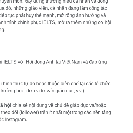
n chuyên môn, xây dựng thương hiệu cá nhân và đồng
a đó, những giáo viên, cá nhân đang làm công tác
 tiếp tục phát huy thế mạnh, mở rộng ảnh hưởng và
hành trình chinh phục IELTS, mở ra thêm những cơ hội
ng.
hi IELTS với Hội đồng Anh tại Việt Nam và đáp ứng
 hình thức tự do hoặc thuộc biên chế tại các tổ chức,
trường học, đơn vị tư vấn giáo dục, v.v.)
ã hội
chia sẻ nội dung về chủ đề giáo dục và/hoặc
theo dõi (follower) trên ít nhất một trong các nền tảng
ặc Instagram.