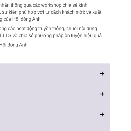
nhân thông qua các workshop chia sẻ kinh
, sự kiện phù hợp với tư cách khách mời; và xuất
ông của Hội đồng Anh
ng các hoạt động truyền thông, chuỗi nội dung
a IELTS và chia sẻ phương pháp ôn luyện hiệu quả
 Hội đồng Anh.
ick
on
xpand.